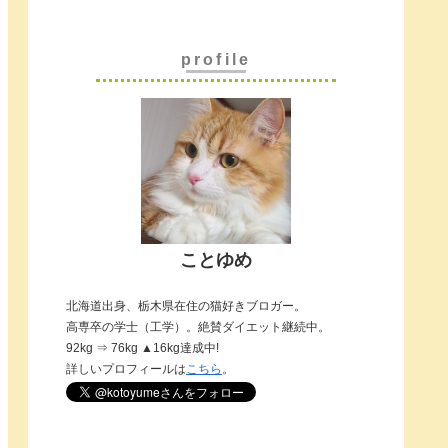
profile
ことゆめ
北海道出身、栃木県在住の猫好きブロガー。
高専卒の学士（工学）。絶賛ダイエット継続中。
92kg ⇒ 76kg ▲16kg達成中!
詳しいプロフィールは
こちら
。