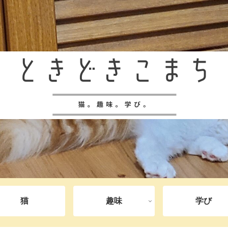
猫
趣味
学び