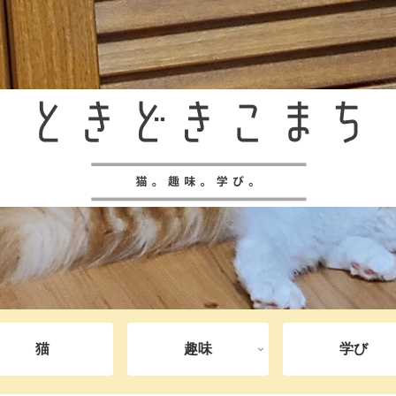
猫
趣味
学び