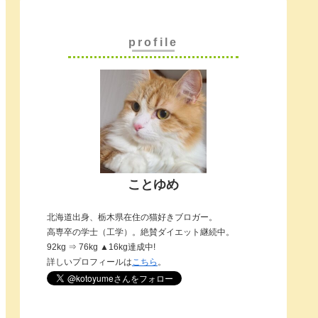
profile
ことゆめ
北海道出身、栃木県在住の猫好きブロガー。
高専卒の学士（工学）。絶賛ダイエット継続中。
92kg ⇒ 76kg ▲16kg達成中!
詳しいプロフィールは
こちら
。