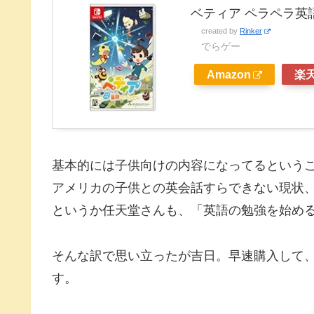
ベティア ペラペラ英
created by
Rinker
でらゲー
Amazon
楽
基本的には子供向けの内容になってるという
アメリカの子供との英会話すらできない現状
というか任天堂さんも、「英語の勉強を始め
そんな訳で思い立ったが吉日。早速購入して
す。