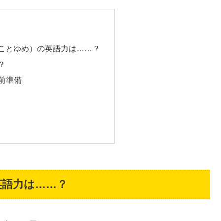
ことゆめ）の英語力は……？
？
前準備
英語力は……？