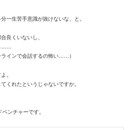
多分一生苦手意識が抜けないな、と。
都合良くいないし、
し……
ンラインで会話するの怖い……）
すよ。
してくれたというじゃないですか。
語アドベンチャーです。