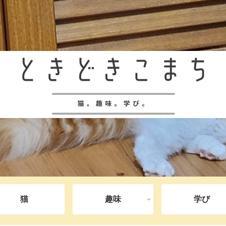
猫
趣味
学び