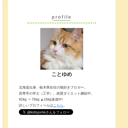
profile
ことゆめ
北海道出身、栃木県在住の猫好きブロガー。
高専卒の学士（工学）。絶賛ダイエット継続中。
92kg ⇒ 76kg ▲16kg達成中!
詳しいプロフィールは
こちら
。