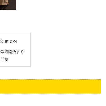
次
米栽培開始まで
培開始