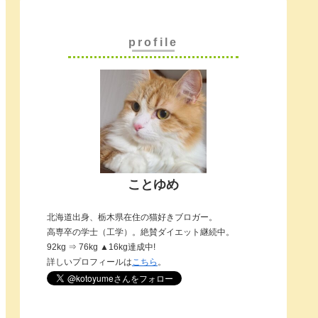
profile
ことゆめ
北海道出身、栃木県在住の猫好きブロガー。
高専卒の学士（工学）。絶賛ダイエット継続中。
92kg ⇒ 76kg ▲16kg達成中!
詳しいプロフィールは
こちら
。