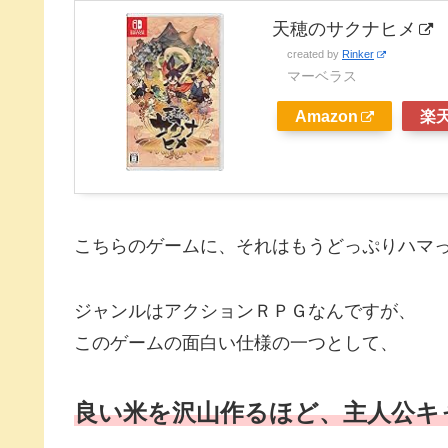
天穂のサクナヒメ
created by
Rinker
マーベラス
Amazon
楽
こちらのゲームに、それはもうどっぷりハマ
ジャンルはアクションＲＰＧなんですが、
このゲームの面白い仕様の一つとして、
良い米を沢山作るほど、主人公キ