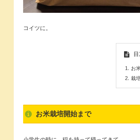
コイツに。
目
お
栽
お米栽培開始まで
小学生の時に、稲を持って帰ってきて、