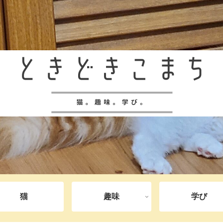
猫
趣味
学び