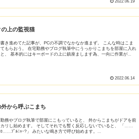
2022.06.19
クの上の監視猫
き進めてた記事が、PCの不調でなかなか進まず。 こんな時はこま
勤務やブログ執筆中にうっかりこまちを部屋に入れ
てしまうと、 基本的にはキーボードの上に鎮座まします為、一向に作業が...
2022.06.14
の外から呼ぶこまち
務やブログ執筆で部屋にこもっていると、 外からこまちがドアを前
。 そしてそれでも暫く反応しないでいると、 「……
ｺﾞﾛｺﾞﾛｺﾞﾛ……ﾌﾟﾙﾆｬｰ?」 みたいな鳴き方で呼び始めます。...