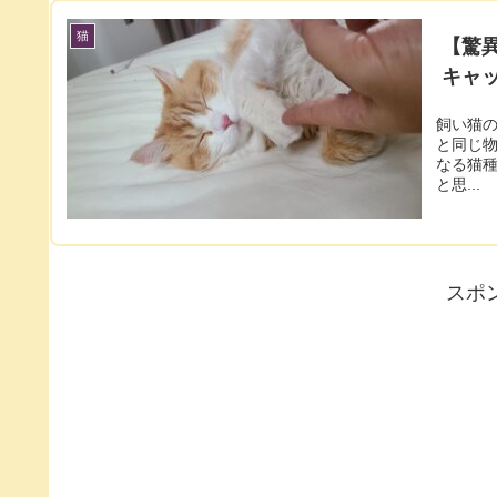
猫
【驚
キャ
飼い猫のごはん
と同じ物をシ
なる猫種だし、 子猫のうちから必要な栄
と思...
スポ