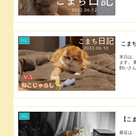
日記
こまち
本日は
ます。 夢中になりすぎて、 途中お口が開きっぱなしですよお嬢様。 周りの猫
日記
【こ
最近は、