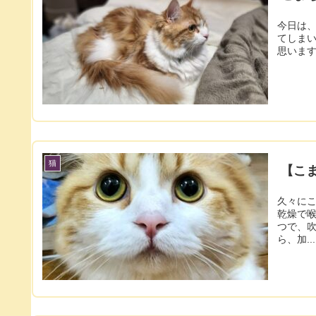
今日は、
てしまいました。 なので今日は昼寝
猫
【こ
久々にこまちの記事です
乾燥で喉
つで、吹
ら、加...