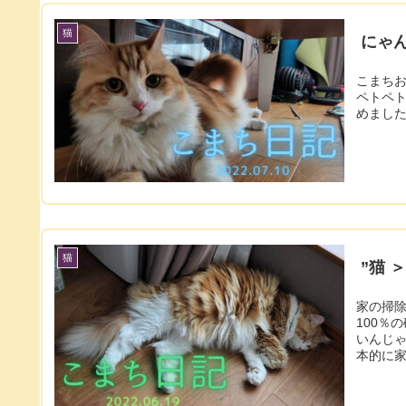
猫
にゃ
こまち
ペトペ
めまし
猫
”猫 
家の掃
100％
いんじゃないかと
本的に家の