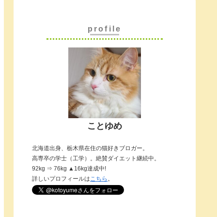
profile
ことゆめ
北海道出身、栃木県在住の猫好きブロガー。
高専卒の学士（工学）。絶賛ダイエット継続中。
92kg ⇒ 76kg ▲16kg達成中!
詳しいプロフィールは
こちら
。