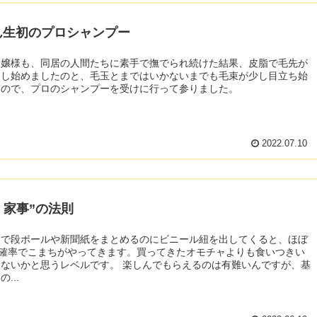
ん生初のプロシャンプー
お嬢様も、同居の人間たちに素手で撫でられ続けた結果、皮脂で毛先が
トし始めましたのと、毛玉とまではいかないまでも毛束が少し目立ち始
たので、プロのシャンプーを受けに行って参りました。
2022.07.10
＞ 家事”の法則
除で段ボールや新聞紙をまとめるのにビニール紐を出してくると、ほぼ
の確率でこまちがやってきます。買ってきたオモチャよりも食いつきい
思うレベルです。 楽しんでもらえるのは有難いんですが、基
...