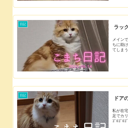
日記
ラッ
メインで書
ちに助けてもらおう。 在宅
日記
ドア
私が在宅勤
足でカリカリし始めます