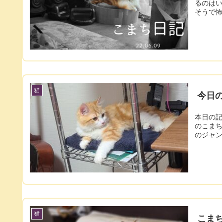
るのはいいんですが、 絶妙
猫
今日のこ
本日の記事は
のこまち’ｓ ROOMで
猫
こま